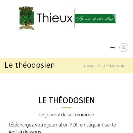
Skip
to
content
Mairie
de
Thieux
Au
coeur
de
Le théodosien
votre
Home
Le théodosien
village
LE THÉODOSIEN
Le journal de la commune
Téléchargez votre journal en PDF en cliquant sur le
lient si dessous