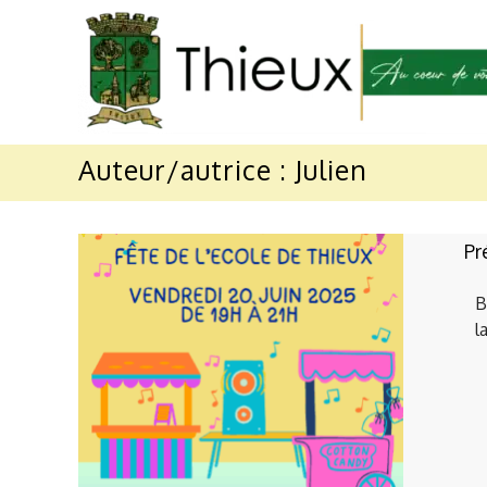
Skip
to
content
Mairie
Auteur/autrice :
Julien
de
Thieux
Pr
Au
coeur
B
l
de
votre
village