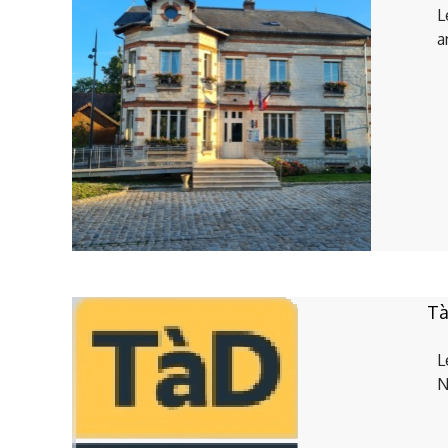
L
a
Tà
L
N