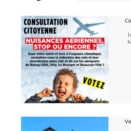
Co
L
l
Vœ