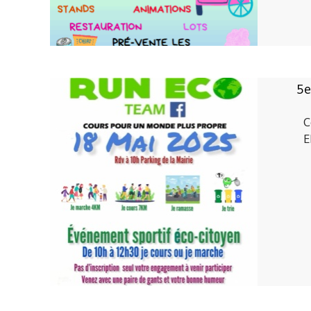
5e
C
E