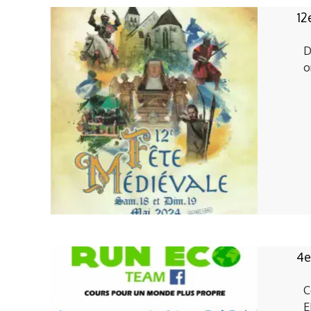
12
D
o
4e
C
E