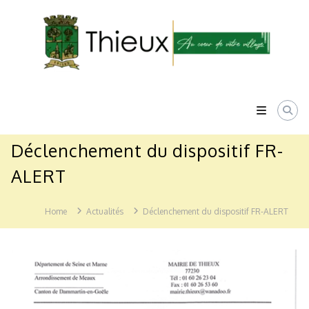
Skip
to
content
Mairie
de
Thieux
Au
coeur
de
Déclenchement du dispositif FR-
votre
village
ALERT
Home
Actualités
Déclenchement du dispositif FR-ALERT